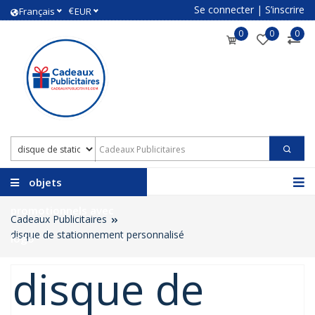
Se connecter
|
S’inscrire
€
Français
EUR
0
0
0
objets
promotionnels avec
Cadeaux Publicitaires
disque de stationnement personnalisé
logo
disque de