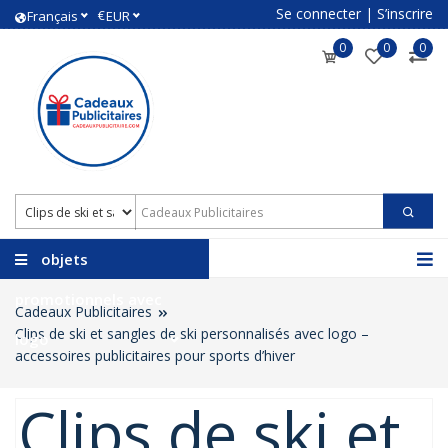
Se connecter
|
S’inscrire
€
Français
EUR
0
0
0
objets
promotionnels avec
Cadeaux Publicitaires
Clips de ski et sangles de ski personnalisés avec logo –
logo
accessoires publicitaires pour sports d’hiver
Clips de ski et