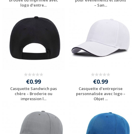
logo d’entre...
– San...
Personnaliser avec
Personnaliser avec
votre logo
votre logo
€0.99
€0.99
Casquette Sandwich pas
Casquette d’entreprise
chère – Broderie ou
personnalisée avec logo –
impression l...
Objet ...
Personnaliser avec
Personnaliser avec
votre logo
votre logo