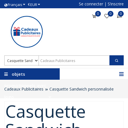
Se connecter
|
S’inscrire
€
Français
EUR
0
0
0
objets
promotionnels avec
Cadeaux Publicitaires
Casquette Sandwich personnalisée
logo
Casquette