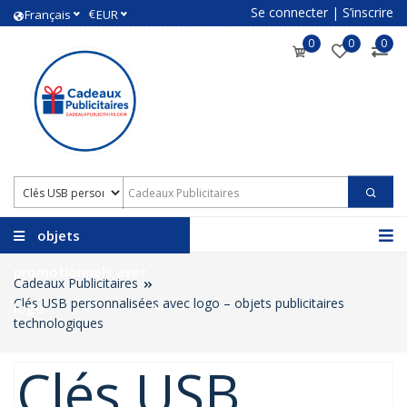
Se connecter
|
S’inscrire
€
Français
EUR
0
0
0
objets
promotionnels avec
Cadeaux Publicitaires
Clés USB personnalisées avec logo – objets publicitaires
logo
technologiques
Clés USB