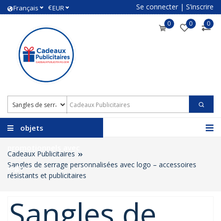
Se connecter
|
S’inscrire
€
Français
EUR
0
0
0
objets
promotionnels avec
Cadeaux Publicitaires
Sangles de serrage personnalisées avec logo – accessoires
logo
résistants et publicitaires
Sangles de