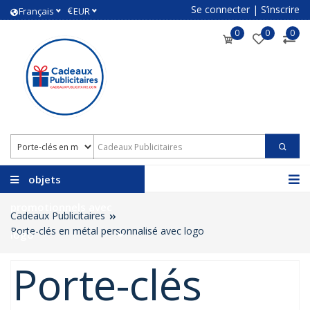
Se connecter
|
S’inscrire
€
Français
EUR
0
0
0
objets
promotionnels avec
Cadeaux Publicitaires
Porte-clés en métal personnalisé avec logo
logo
Porte-clés