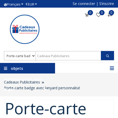
Se connecter
|
S’inscrire
€
Français
EUR
0
0
0
objets
promotionnels avec
Cadeaux Publicitaires
Porte-carte badge avec lanyard personnalisé
logo
Porte-carte