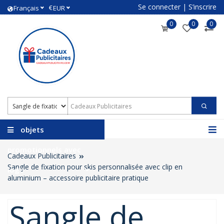
Se connecter
|
S’inscrire
€
Français
EUR
0
0
0
objets
promotionnels avec
Cadeaux Publicitaires
Sangle de fixation pour skis personnalisée avec clip en
logo
aluminium – accessoire publicitaire pratique
Sangle de