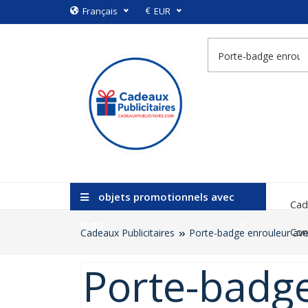
€
Français
EUR
objets promotionnels avec
Cad
logo
Con
Cadeaux Publicitaires
Porte-badge enrouleur ave
Porte-badge