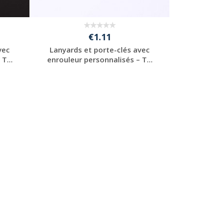
€1.11
vec
Lanyards et porte-clés avec
T...
enrouleur personnalisés – T...
Personnaliser avec
votre logo