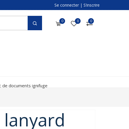
Se connecter
|
S’inscrire
0
0
0
c de documents ignifuge
 lanyard