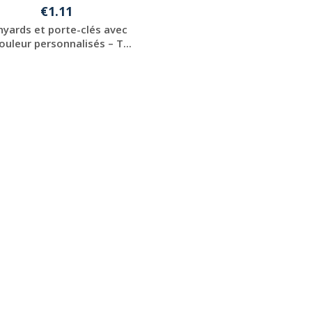
€1.11
nyards et porte-clés avec
ouleur personnalisés – T...
Personnaliser avec
votre logo