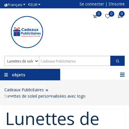
Se connecter
|
S’inscrire
€
Français
EUR
0
0
0
objets
promotionnels avec
Cadeaux Publicitaires
Lunettes de soleil personnalisées avec logo
logo
Lunettes de