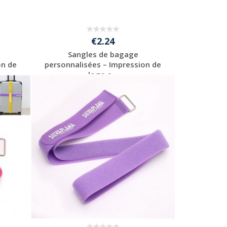
€2.24
Sangles de bagage
on de
personnalisées – Impression de
logo s...
Personnaliser avec
votre logo