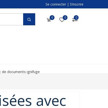
Se connecter
|
S’inscrire
0
0
0
c de documents ignifuge
isées avec