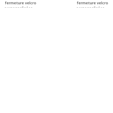
fermeture velcro
fermeture velcro
personnalisées ...
personnalisées ...
Personnaliser avec
Personnaliser avec
votre logo
votre logo