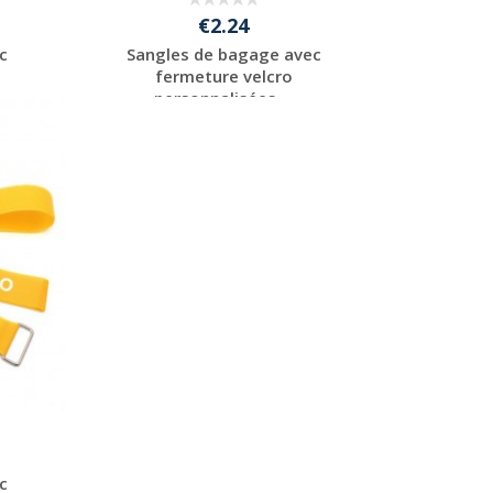
€2.24
c
Sangles de bagage avec
fermeture velcro
personnalisées ...
Personnaliser avec
votre logo
c