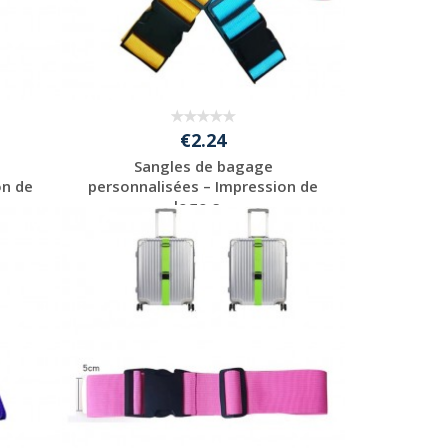
€2.24
Sangles de bagage
on de
personnalisées – Impression de
logo s...
Personnaliser avec
votre logo