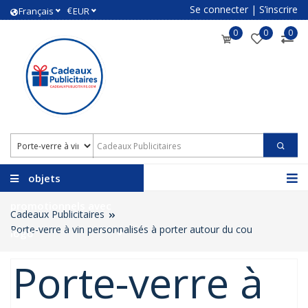
Se connecter
|
S’inscrire
€
Français
EUR
0
0
0
objets
promotionnels avec
Cadeaux Publicitaires
Porte-verre à vin personnalisés à porter autour du cou
logo
Porte-verre à