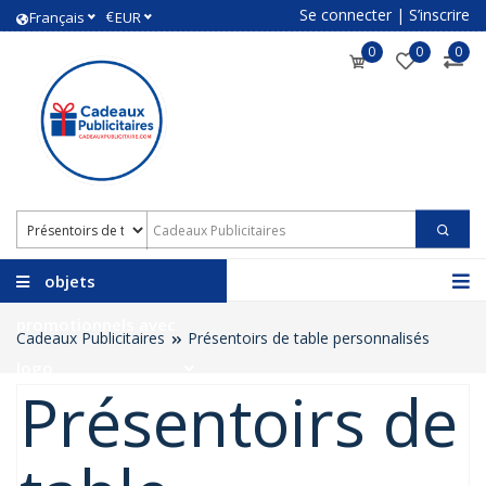
Se connecter
|
S’inscrire
€
Français
EUR
0
0
0
objets
promotionnels avec
Cadeaux Publicitaires
Présentoirs de table personnalisés
logo
Présentoirs de