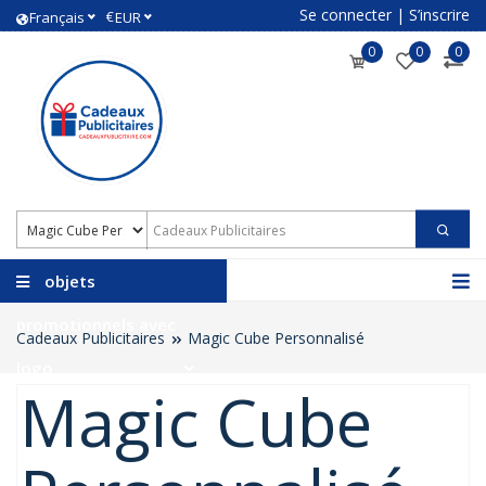
Se connecter
|
S’inscrire
€
Français
EUR
0
0
0
objets
promotionnels avec
Cadeaux Publicitaires
Magic Cube Personnalisé
logo
Magic Cube