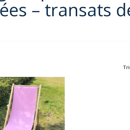
ées – transats d
Tri