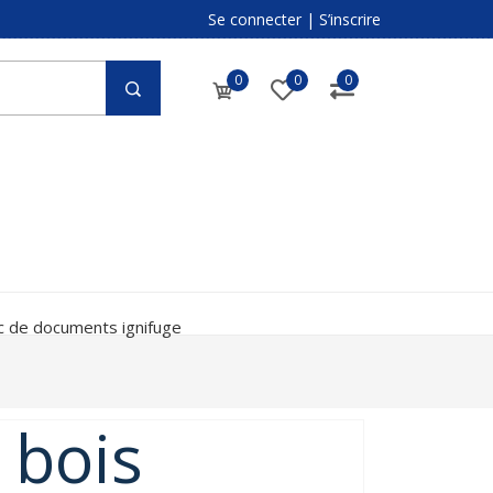
Se connecter
|
S’inscrire
0
0
0
c de documents ignifuge
 bois