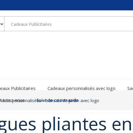
eaux Publicitaires
Cadeaux personnalisés avec logo
Sa
tactez-nous
Suivi de commande
n bois personnalisées – transats de jardin avec logo
gues pliantes en