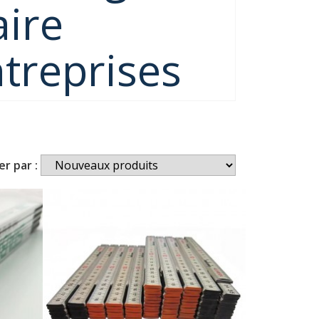
aire
ntreprises
er par :