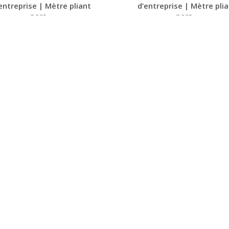
entreprise | Mètre pliant
d’entreprise | Mètre pli
pers...
pers...
Personnaliser avec
Personnaliser avec
votre logo
votre logo