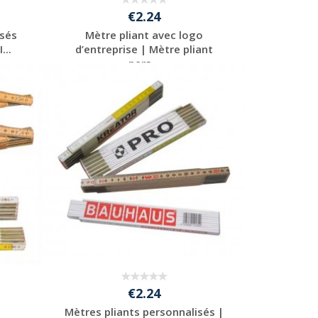
€2.24
isés
Mètre pliant avec logo
...
d’entreprise | Mètre pliant
pers...
Personnaliser avec
votre logo
€2.24
o
Mètres pliants personnalisés |