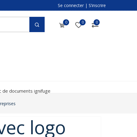
Se connecter
|
S’inscrire
0
0
0
c de documents ignifuge
treprises
vec logo