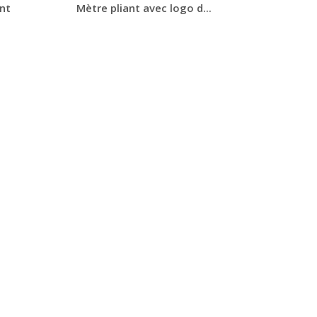
ant
Mètre pliant avec logo d...
Personnaliser avec
votre logo