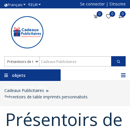
Se connecter
|
S’inscrire
€
Français
EUR
0
0
0
objets
promotionnels avec
Cadeaux Publicitaires
Présentoirs de table imprimés personnalisés
logo
Présentoirs de