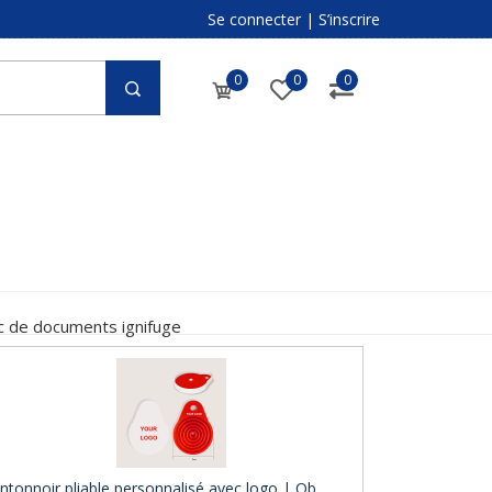
Se connecter
|
S’inscrire
0
0
0
c de documents ignifuge
ntonnoir pliable personnalisé avec logo | Ob ..