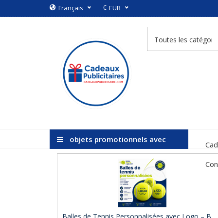
€
Français
EUR
objets promotionnels avec
Cad
logo
Con
Balles de Tennis Personnalisées avec Logo – B ..