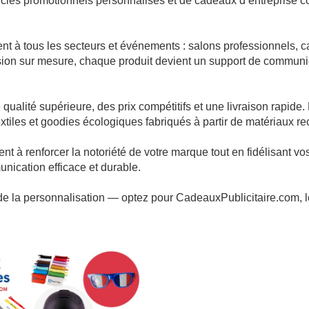
cles promotionnels personnalisés et de cadeaux d’entreprise co
nt à tous les secteurs et événements : salons professionnels
sion sur mesure, chaque produit devient un support de communica
 qualité supérieure, des prix compétitifs et une livraison rapide
xtiles et goodies écologiques fabriqués à partir de matériaux re
nt à renforcer la notoriété de votre marque tout en fidélisant v
nication efficace et durable.
 et de la personnalisation — optez pour CadeauxPublicitaire.com, 