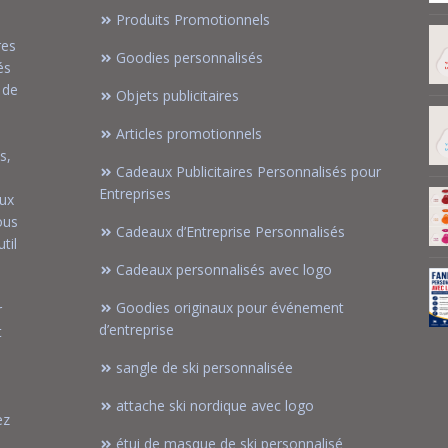
Produits Promotionnels
res
Goodies personnalisés
és
 de
Objets publicitaires
Articles promotionnels
s,
Cadeaux Publicitaires Personnalisés pour
Entreprises
aux
ous
Cadeaux d’Entreprise Personnalisés
til
Cadeaux personnalisés avec logo
Goodies originaux pour événement
r
d’entreprise
t
sangle de ski personnalisée
attache ski nordique avec logo
ez
étui de masque de ski personnalisé