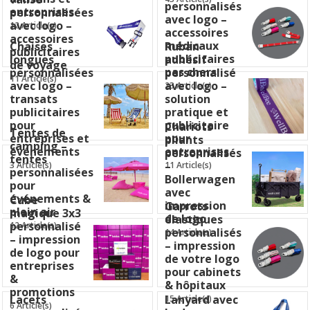
personnalisés
entreprises
personnalisées
avec logo –
avec logo –
12 Article(s)
accessoires
accessoires
médicaux
Chaises
Ruban
publicitaires
publicitaires
longues
adhésif
de voyage
pas chers
personnalisées
personnalisé
11 Article(s)
avec logo –
avec logo –
23 Article(s)
transats
solution
publicitaires
pratique et
pour
publicitaire
Chariots
Tentes de
entreprises et
pour
pliants
camping –
événements
entreprises
personnalisés
tentes
–
3 Article(s)
11 Article(s)
personnalisées
Bollerwagen
pour
avec
événements &
Cube
impression
Garrots
plein air
magique 3x3
de logo
élastiques
personnalisé
12 Article(s)
personnalisés
14 Article(s)
– impression
– impression
de logo pour
de votre logo
entreprises
pour cabinets
&
& hôpitaux
promotions
Lacets
Lanyard avec
15 Article(s)
6 Article(s)