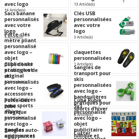
avec logo
13 Article(s)
16 Article(s)
Sacs banane
Clés USB
personnalisés
personnalisées
avec votre
avec votre
logo
logo
Porte-clés
4 Article(s)
3 Article(s)
mètre pliant
personnalisé
avec logo –
claquettes
objet
personnalisées
publicitaire
Clips de ski
1 Article(s)
Sangles de
pratique et
et sangles de
transport pour
original
ski
skis
personnalisés
12 Article(s)
personnalisées
avec logo –
avec logo –
accessoires
bandoulières
publicitaires
Porte-clés
Cube Rubik
pratiques pour
pour sports
cube
3x3
sports d’hiver
d’hiver
magique
personnalisé
5 Article(s)
personnalisé
avec logo –
14 Article(s)
avec logo –
objet
goodies
publicitaire
Sangles auto-
Cutter
originaux et
ludique et
agrippantes
personnalisé