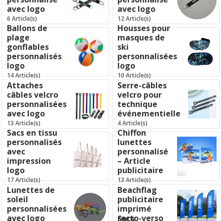
avec logo
avec logo
6 Article(s)
12 Article(s)
Ballons de
Housses pour
plage
masques de
gonflables
ski
personnalisés
personnalisées
logo
logo
14 Article(s)
10 Article(s)
Attaches
Serre-câbles
câbles velcro
velcro pour
personnalisées
technique
avec logo
événementielle
13 Article(s)
4 Article(s)
Sacs en tissu
Chiffon
personnalisés
lunettes
avec
personnalisé
impression
– Article
logo
publicitaire
17 Article(s)
13 Article(s)
Lunettes de
Beachflag
soleil
publicitaire
personnalisées
imprimé
avec logo
recto-verso
Sacs