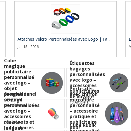
Attaches Velcro Personnalisées avec Logo | Fa ..
E
Jun 15 - 2026
M
Cube
Étiquettes
magique
bagages
publicitaire
personnalisées
personnalisé
avec logo –
avec logo –
accessoires
objet
Porte-clés
publicitaires
promotionnel
Sangles de
avec chiffon
de voyage
original
serrage
microfibre
16 Article(s)
personnalisées
personnalisé
20 Article(s)
avec logo –
– accessoire
accessoires
pratique et
résistants et
publicitaire
Chaises
Cube Rubik
publicitaires
pour
longues
personnalisé