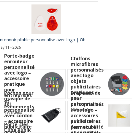
ntonnoir pliable personnalisé avec logo | Ob ..
ay 11 - 2026
Porte-badge
Chiffons
enrouleur
microfibres
personnalisé
personnalisés
avec logo –
avec logo –
accessoire
objets
pratique
publicitaires
pour
pratiques
Pochon pour
Drapeaux de
entreprises
pour
masque de
vélo
et
entreprises
ski
personnalisés
événements
personnalisé
avec logo –
19 Article(s)
4 Article(s)
avec cordon
accessoires
– accessoire
publicitaires
Pinces de
Porte-clés
publicitaire
pour visibilité
fermeture
Cube Rubik
pratique
et sécurité
pour sachets