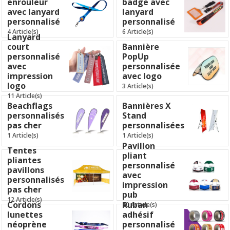
enrouleur
badge avec
avec lanyard
lanyard
personnalisé
personnalisé
4 Article(s)
6 Article(s)
Lanyard
court
Bannière
personnalisé
PopUp
avec
personnalisée
impression
avec logo
logo
3 Article(s)
11 Article(s)
Beachflags
Bannières X
personnalisés
Stand
pas cher
personnalisées
1 Article(s)
1 Article(s)
Pavillon
Tentes
pliant
pliantes
personnalisé
pavillons
avec
personnalisés
impression
pas cher
pub
12 Article(s)
Cordons
Ruban
10 Article(s)
lunettes
adhésif
néoprène
personnalisé