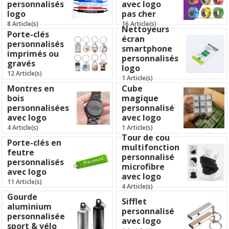
personnalisés
avec logo
logo
pas cher
8 Article(s)
16 Article(s)
Nettoyeurs
Porte-clés
écran
personnalisés
smartphone
imprimés ou
personnalisés
gravés
logo
12 Article(s)
1 Article(s)
Montres en
Cube
bois
magique
personnalisées
personnalisé
avec logo
avec logo
4 Article(s)
1 Article(s)
Tour de cou
Porte-clés en
multifonction
feutre
personnalisé
personnalisés
microfibre
avec logo
avec logo
11 Article(s)
4 Article(s)
Gourde
Sifflet
aluminium
personnalisé
personnalisée
avec logo
sport & vélo