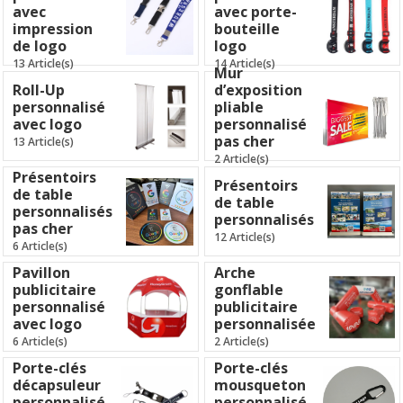
avec
avec porte-
impression
bouteille
de logo
logo
13 Article(s)
14 Article(s)
Mur
Roll-Up
d’exposition
personnalisé
pliable
avec logo
personnalisé
pas cher
13 Article(s)
2 Article(s)
Présentoirs
Présentoirs
de table
de table
personnalisés
personnalisés
pas cher
12 Article(s)
6 Article(s)
Pavillon
Arche
publicitaire
gonflable
personnalisé
publicitaire
avec logo
personnalisée
6 Article(s)
2 Article(s)
Porte-clés
Porte-clés
décapsuleur
mousqueton
personnalisé
personnalisé