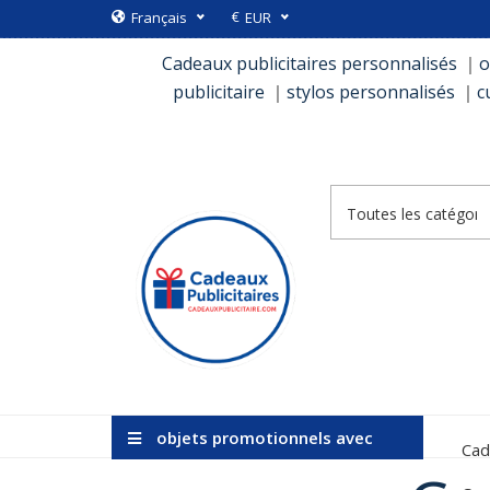
€
Français
EUR
Cadeaux publicitaires personnalisés
｜
o
publicitaire
｜
stylos personnalisés
｜
c
objets promotionnels avec
Cad
logo