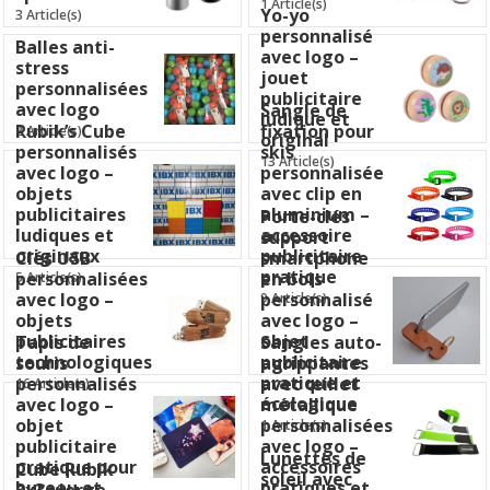
1 Article(s)
Yo-yo
3 Article(s)
personnalisé
Balles anti-
avec logo –
stress
jouet
personnalisées
publicitaire
avec logo
Sangle de
ludique et
Rubik’s Cube
fixation pour
2 Article(s)
original
personnalisés
skis
13 Article(s)
avec logo –
personnalisée
objets
avec clip en
publicitaires
aluminium –
Porte-clés
ludiques et
accessoire
support
originaux
publicitaire
Clés USB
smartphone
pratique
personnalisées
en bois
5 Article(s)
avec logo –
personnalisé
9 Article(s)
objets
avec logo –
publicitaires
objet
Tapis de
Sangles auto-
technologiques
publicitaire
souris
agrippantes
pratique et
personnalisés
avec œillet
16 Article(s)
écologique
avec logo –
métallique
objet
personnalisées
1 Article(s)
publicitaire
avec logo –
Lunettes de
pratique pour
accessoires
Cube Rubik
soleil avec
bureau et
pratiques et
3x3 vierge –