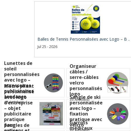
Balles de Tennis Personnalisées avec Logo – B ..
Jul 25 - 2026
Lunettes de
Organiseur
soleil
câbles /
personnalisées
serre-câbles
avec logo –
velcro
accessoires
Mètre pliant
personnalisés
publicitaires
personnalisé
logo
tendance
avec logo
Sangle de ski
35 Article(s)
d’entreprise
personnalisée
15 Article(s)
– objet
avec logo –
publicitaire
fixation
pratique
pratique avec
Garrots
pour
velcro
Sangles de
médicaux
artisans et
valise
43 Article(s)