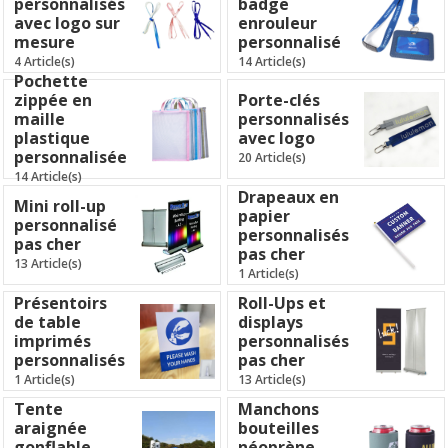
personnalisés
badge
avec logo sur
enrouleur
mesure
personnalisé
4 Article(s)
14 Article(s)
Pochette
zippée en
Porte-clés
maille
personnalisés
plastique
avec logo
personnalisée
20 Article(s)
14 Article(s)
Drapeaux en
Mini roll-up
papier
personnalisé
personnalisés
pas cher
pas cher
13 Article(s)
1 Article(s)
Présentoirs
Roll-Ups et
de table
displays
imprimés
personnalisés
personnalisés
pas cher
1 Article(s)
13 Article(s)
Tente
Manchons
araignée
bouteilles
gonflable
néoprène