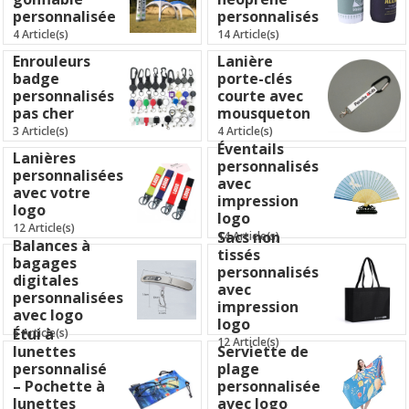
personnalisée
personnalisés
4 Article(s)
14 Article(s)
Enrouleurs
Lanière
badge
porte-clés
personnalisés
courte avec
pas cher
mousqueton
3 Article(s)
4 Article(s)
Éventails
Lanières
personnalisés
personnalisées
avec
avec votre
impression
logo
logo
12 Article(s)
Sacs non
14 Article(s)
Balances à
tissés
bagages
personnalisés
digitales
avec
personnalisées
impression
avec logo
logo
Étui à
6 Article(s)
12 Article(s)
lunettes
Serviette de
personnalisé
plage
– Pochette à
personnalisée
lunettes
avec logo