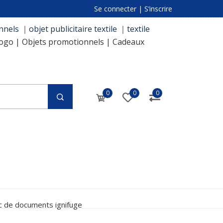
Se connecter
|
S’inscrire
nnels
｜
objet publicitaire textile
｜
textile
logo | Objets promotionnels | Cadeaux
0
0
0
c de documents ignifuge