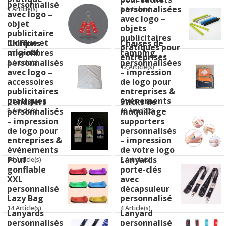
personnalisé
personnalisées
9 Article(s)
8 Article(s)
avec logo –
avec logo –
objet
objets
publicitaire
publicitaires
ludique et
Chiffons
Chaises de
pratiques pour
original
microfibres
camping
entreprises
personnalisés
personnalisées
5 Article(s)
12 Article(s)
avec logo –
– impression
accessoires
de logo pour
publicitaires
entreprises &
pratiques
événements
Cendriers
Sticks de
personnalisés
maquillage
8 Article(s)
10 Article(s)
– impression
supporters
de logo pour
personnalisés
entreprises &
– impression
événements
de votre logo
Pouf
Lanyards
14 Article(s)
2 Article(s)
gonflable
porte-clés
XXL
avec
personnalisé
décapsuleur
Lazy Bag
personnalisé
14 Article(s)
4 Article(s)
Lanyards
Lanyard
personnalisés
personnalisé