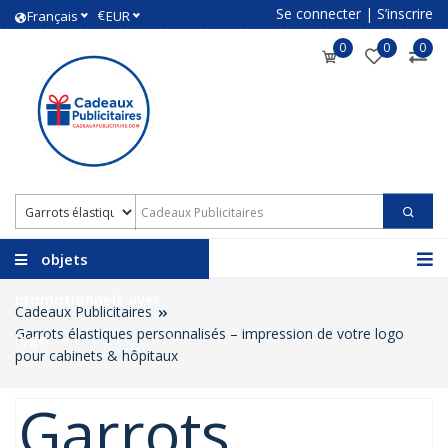
Se connecter
|
S’inscrire
€
Français
EUR
0
0
0
objets
promotionnels avec
Cadeaux Publicitaires
Garrots élastiques personnalisés – impression de votre logo
logo
pour cabinets & hôpitaux
Garrots