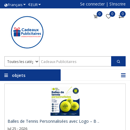
Se connecter
|
S’inscrire
€
Français
EUR
0
0
0
objets
promotionnels avec
logo
Balles de Tennis Personnalisées avec Logo – B ..
Jul 25 - 2026