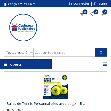
Se connecter
|
S’inscrire
€
Français
EUR
0
0
0
objets
promotionnels avec
logo
Balles de Tennis Personnalisées avec Logo – B ..
Jul 25 - 2026