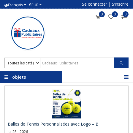
Se connecter
|
S’inscrire
€
Français
EUR
0
0
0
objets
promotionnels avec
logo
Balles de Tennis Personnalisées avec Logo – B ..
Jul 25 - 2026