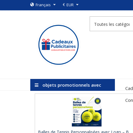
€
Français
EUR
objets promotionnels avec
Cad
logo
Con
Balles de Tennis Personnalisées avec Logo – B ..