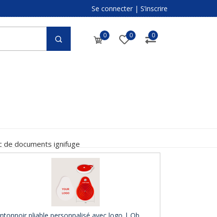
Se connecter
|
S’inscrire
0
0
0
c de documents ignifuge
ntonnoir pliable personnalisé avec logo | Ob ..