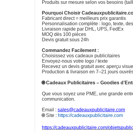
Produits sur mesure selon vos besoins (tail
Pourquoi Choisir Cadeauxpublicitaire.c
Fabricant direct = meilleurs prix garantis
Personnalisation complète : logo, texte, de
Livraison rapide par DHL, UPS, FedEx
MOQ dès 100 pièces
Devis gratuit sous 24h
Commandez Facilement :
Choisissez vos cadeaux publicitaires
Envoyez-nous votre logo / texte
Recevez un devis gratuit avec aperçu visue
Production & livraison en 7–21 jours ouvré
🌐
Cadeaux Publicitaires
–
Goodies d’Ent
Que vous soyez une PME, une grande entre
communication.
Email :
sales@cadeauxpublicitaire.com
🌐 Site :
https://cadeauxpublicitaire.com
https://cadeauxpublicitaire.com/objetspubl