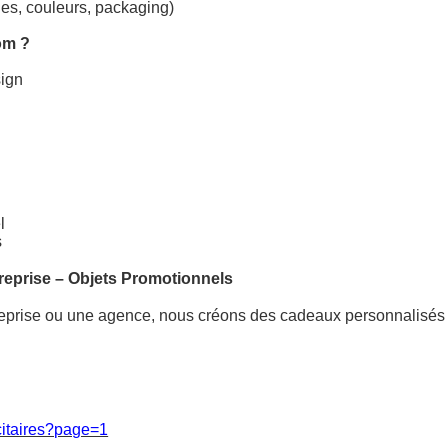
les, couleurs, packaging)
om ?
sign
l
s
reprise
–
Objets Promotionnels
prise ou une agence, nous créons des cadeaux personnalisés e
icitaires?page=1