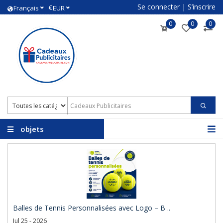
Se connecter
|
S’inscrire
€
Français
EUR
0
0
0
objets
promotionnels avec
logo
Balles de Tennis Personnalisées avec Logo – B ..
Jul 25 - 2026