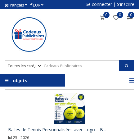
Se connecter
|
S’inscrire
€
Français
EUR
0
0
0
objets
promotionnels avec
logo
Balles de Tennis Personnalisées avec Logo – B ..
Jul 25 - 2026